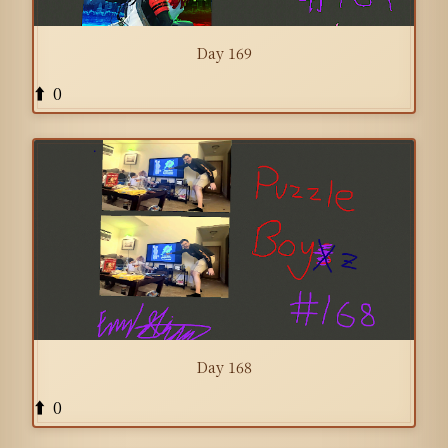
Day 169
0
⬆️
Day 168
0
⬆️