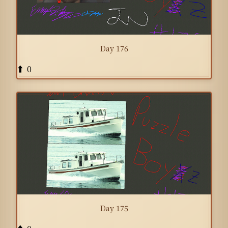
Day 176
0
⬆️
Day 175