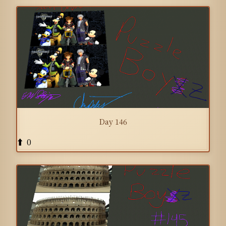
Day 146
0
⬆️