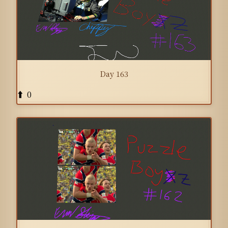
Day 163
0
⬆️