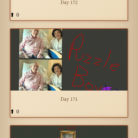
Day 172
0
⬆️
Day 171
0
⬆️