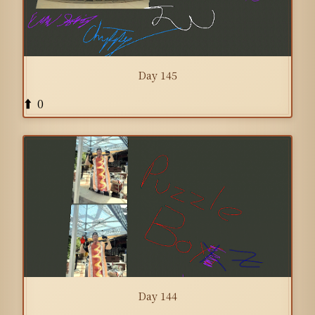
Day 145
0
⬆️
Day 144