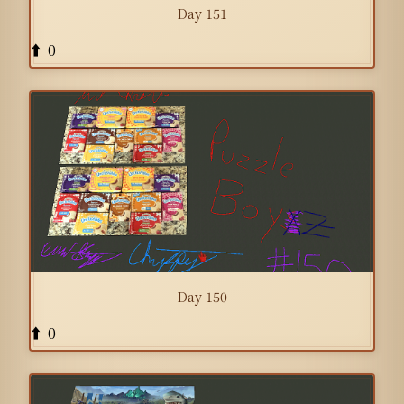
Day 151
0
⬆️
Day 150
0
⬆️