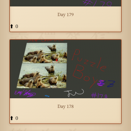
Day 179
0
⬆️
Day 178
0
⬆️