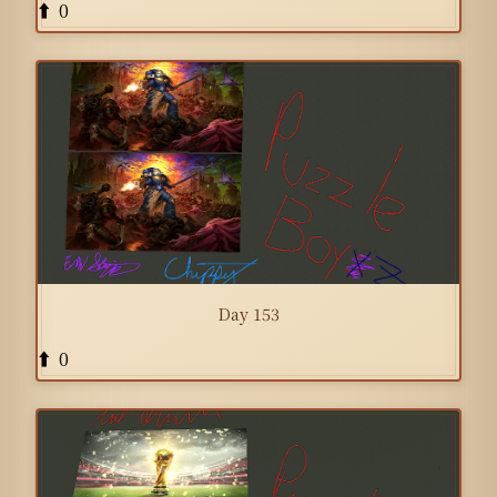
0
⬆️
Day 153
0
⬆️