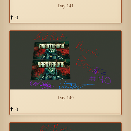
Day 141
0
⬆️
Day 140
0
⬆️