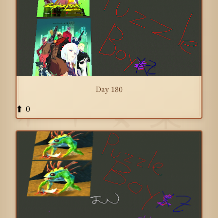
Day 180
0
⬆️