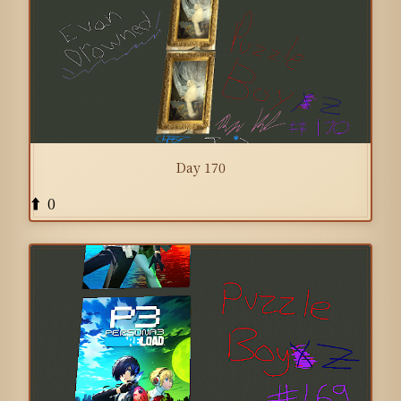
Day 170
0
⬆️