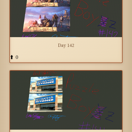
Day 142
0
⬆️