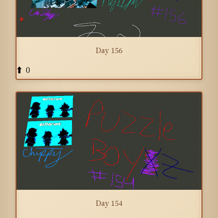
Day 156
0
⬆️
Day 154