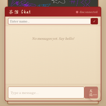
茶馆 Chat
disconnected
Day 138
✓
0
⬆️
No messages yet. Say hello!
Day 137
发
—
送
0
⬆️