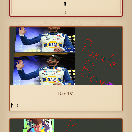
⬆️
0
Day 181
0
⬆️