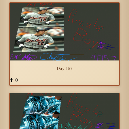
Day 157
0
⬆️