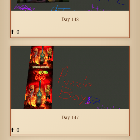
Day 148
0
⬆️
Day 147
0
⬆️