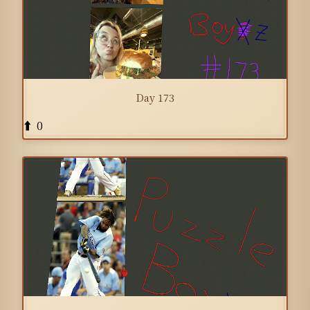
Day 173
0
⬆️