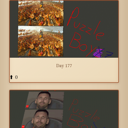
Day 177
0
⬆️