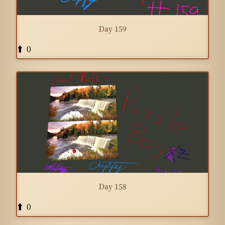
Day 159
0
⬆️
Day 158
0
⬆️