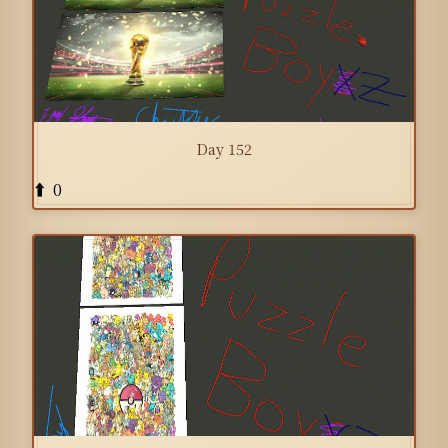
Day 152
0
⬆️