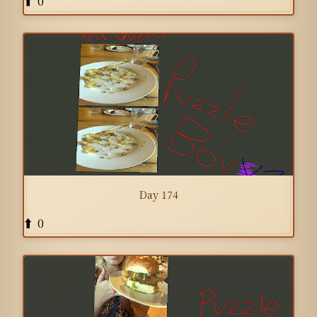
0
⬆️
Day 174
0
⬆️