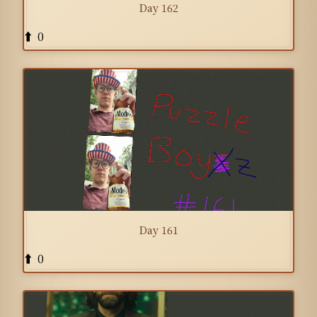
Day 162
0
⬆️
Day 161
0
⬆️