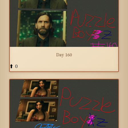
Day 160
0
⬆️