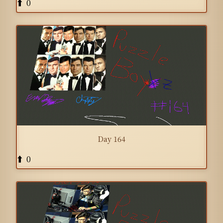
0
⬆️
Day 164
0
⬆️