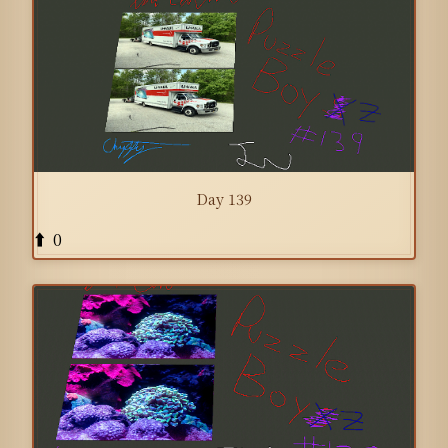
Day 139
0
⬆️