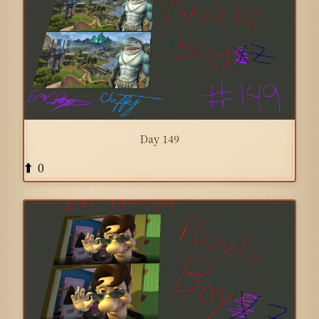
Day 149
0
⬆️