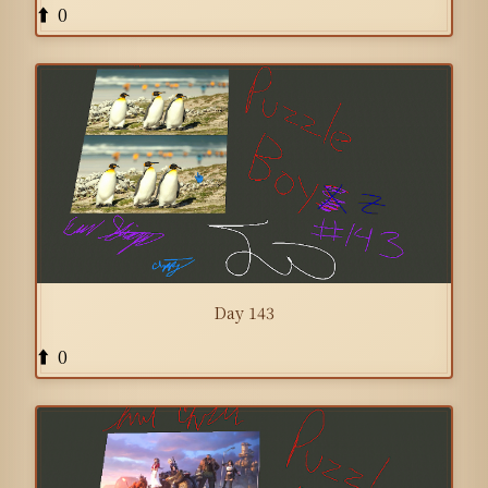
0
⬆️
Day 143
0
⬆️