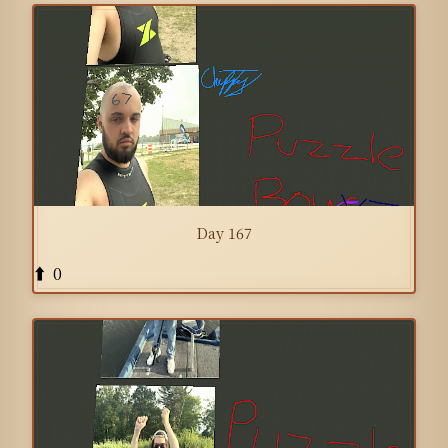
Day 167
0
⬆️